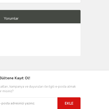
Yorumlar
Bültene Kayıt Ol!
satları, kampanya ve duyuruları ile ilgili e-posta almak
er misiniz?
EKLE