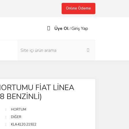
Online Ödeme
Üye Ol
Giriş Yap
/
HORTUMU FİAT LİNEA
08 BENZİNLİ)
HORTUM
DİĞER
KLA4120.21922