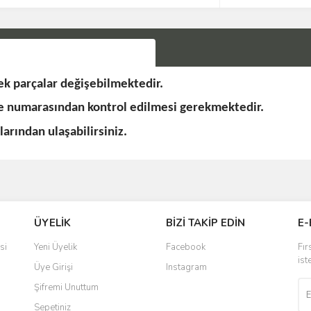
k parçalar değişebilmektedir.
se numarasından kontrol edilmesi gerekmektedir.
rından ulaşabilirsiniz.
Bu ürüne ilk yorumu siz yapın!
ÜYELİK
BİZİ TAKİP EDİN
E-
Yorum Yaz
si
Yeni Üyelik
Facebook
Fır
ist
Üye Girişi
Instagram
Şifremi Unuttum
Sepetiniz