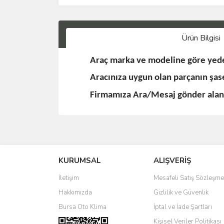
Ürün Bilgisi
Araç marka ve modeline göre yede
Aracınıza uygun olan parçanın şa
Firmamıza Ara/Mesaj gönder alanla
KURUMSAL
ALIŞVERİŞ
İletişim
Mesafeli Satış Sözleşme
Hakkımızda
Gizlilik ve Güvenlik
Bursa Oto Klima
İptal ve İade Şartları
Kişisel Veriler Politikası