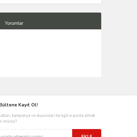
Yorumlar
Bültene Kayıt Ol!
satları, kampanya ve duyuruları ile ilgili e-posta almak
er misiniz?
EKLE