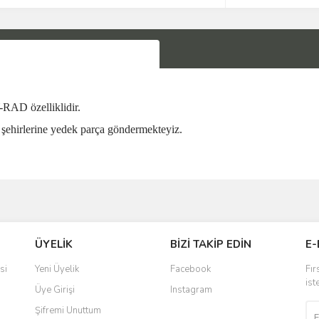
 özelliklidir.
şehirlerine yedek parça göndermekteyiz.
Bu ürüne ilk yorumu siz yapın!
ÜYELİK
BİZİ TAKİP EDİN
E-
Yorum Yaz
si
Yeni Üyelik
Facebook
Fır
ist
Üye Girişi
Instagram
Şifremi Unuttum