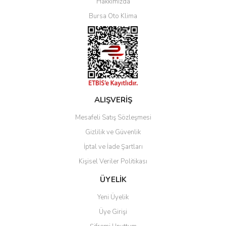
Hakkımızda
Bursa Oto Klima
ALIŞVERİŞ
Mesafeli Satış Sözleşmesi
Gizlilik ve Güvenlik
İptal ve İade Şartları
Kişisel Veriler Politikası
ÜYELİK
Yeni Üyelik
Üye Girişi