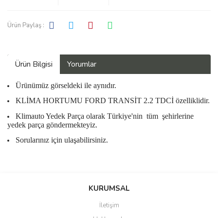
Ürün Paylaş :
Ürün Bilgisi
Yorumlar
Ürünümüz görseldeki ile aynıdır.
KLİMA HORTUMU FORD TRANSİT 2.2 TDCİ özelliklidir.
Klimauto Yedek Parça olarak Türkiye'nin
tüm
şehirlerine
yedek parça göndermekteyiz.
Sorularınız için ulaşabilirsiniz.
Bu ürüne ilk yorumu siz yapın!
KURUMSAL
İletişim
Yorum Yaz