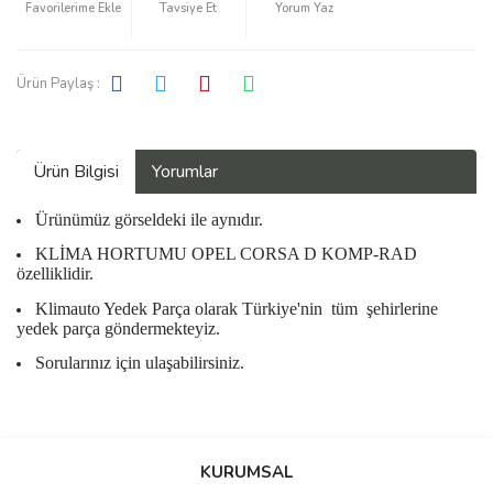
Tavsiye Et
Yorum Yaz
Ürün Paylaş :
Ürün Bilgisi
Yorumlar
Ürünümüz görseldeki ile aynıdır.
KLİMA HORTUMU OPEL CORSA D KOMP-RAD
özelliklidir.
Klimauto Yedek Parça olarak Türkiye'nin
tüm
şehirlerine
yedek parça göndermekteyiz.
Sorularınız için ulaşabilirsiniz.
Bu ürüne ilk yorumu siz yapın!
KURUMSAL