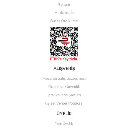
İletişim
Yorum Yaz
Hakkımızda
Bursa Oto Klima
ALIŞVERİŞ
Mesafeli Satış Sözleşmesi
Gizlilik ve Güvenlik
İptal ve İade Şartları
Kişisel Veriler Politikası
ÜYELİK
Yeni Üyelik