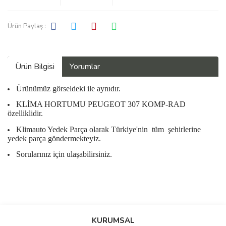
Ürün Paylaş :
Ürün Bilgisi
Yorumlar
Ürünümüz görseldeki ile aynıdır.
KLİMA HORTUMU PEUGEOT 307 KOMP-RAD
özelliklidir.
Klimauto Yedek Parça olarak Türkiye'nin
tüm
şehirlerine
yedek parça göndermekteyiz.
Sorularınız için ulaşabilirsiniz.
Bu ürüne ilk yorumu siz yapın!
KURUMSAL