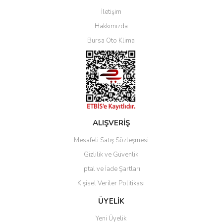
İletişim
Yorum Yaz
Hakkımızda
Bursa Oto Klima
ALIŞVERİŞ
Mesafeli Satış Sözleşmesi
Gizlilik ve Güvenlik
İptal ve İade Şartları
Kişisel Veriler Politikası
ÜYELİK
Yeni Üyelik