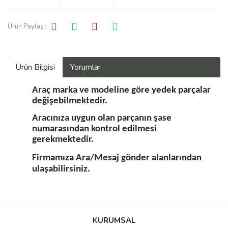
Ürün Paylaş :
Ürün Bilgisi
Yorumlar
Araç marka ve modeline göre yedek parçalar
değişebilmektedir.
Aracınıza uygun olan parçanın şase
numarasından kontrol edilmesi
gerekmektedir.
Firmamıza Ara/Mesaj gönder alanlarından
ulaşabilirsiniz.
Bu ürüne ilk yorumu siz yapın!
KURUMSAL