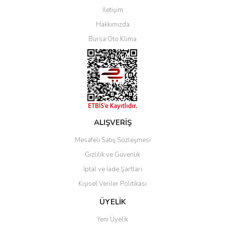
İletişim
Yorum Yaz
Hakkımızda
Bursa Oto Klima
ALIŞVERİŞ
Mesafeli Satış Sözleşmesi
Gizlilik ve Güvenlik
İptal ve İade Şartları
Kişisel Veriler Politikası
ÜYELİK
Yeni Üyelik