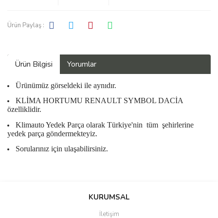
Ürün Paylaş :
Ürün Bilgisi
Yorumlar
Ürünümüz görseldeki ile aynıdır.
KLİMA HORTUMU RENAULT SYMBOL DACİA
özelliklidir.
Klimauto Yedek Parça olarak Türkiye'nin
tüm
şehirlerine
yedek parça göndermekteyiz.
Sorularınız için ulaşabilirsiniz.
Bu ürüne ilk yorumu siz yapın!
KURUMSAL
İletişim