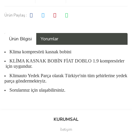
Ürün Paylaş :
Ürün Bilgisi
Yorumlar
Klima kompresörü kasnak bobini
KLİMA KASNAK BOBİN FİAT DOBLO 1.9 kompresörler
için uygundur.
Klimauto Yedek Parça olarak Türkiye'nin tüm şehirlerine yedek
parça göndermekteyiz.
Sorularınız için ulaşabilirsiniz.
Bu ürüne ilk yorumu siz yapın!
KURUMSAL
İletişim