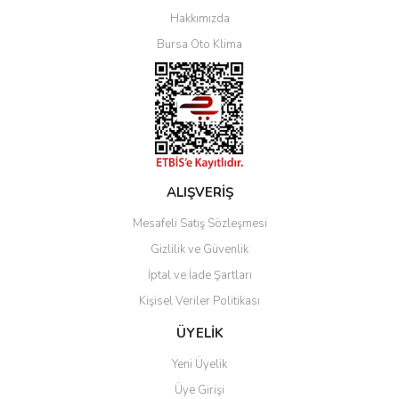
Yorum Yaz
Hakkımızda
Bursa Oto Klima
ALIŞVERİŞ
Mesafeli Satış Sözleşmesi
Gizlilik ve Güvenlik
İptal ve İade Şartları
Kişisel Veriler Politikası
ÜYELİK
Yeni Üyelik
Üye Girişi