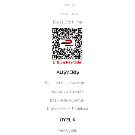
İletişim
Yorum Yaz
Hakkımızda
Bursa Oto Klima
ALIŞVERİŞ
Mesafeli Satış Sözleşmesi
Gizlilik ve Güvenlik
İptal ve İade Şartları
Kişisel Veriler Politikası
ÜYELİK
Yeni Üyelik