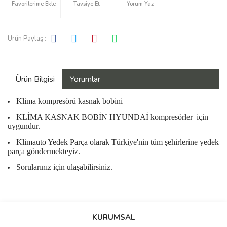
Tavsiye Et
Yorum Yaz
Ürün Paylaş :
Ürün Bilgisi
Yorumlar
Klima kompresörü kasnak bobini
KLİMA KASNAK BOBİN HYUNDAİ kompresörler
için
uygundur.
Klimauto Yedek Parça olarak Türkiye'nin tüm şehirlerine yedek
parça göndermekteyiz.
Sorularınız için ulaşabilirsiniz.
Bu ürüne ilk yorumu siz yapın!
KURUMSAL