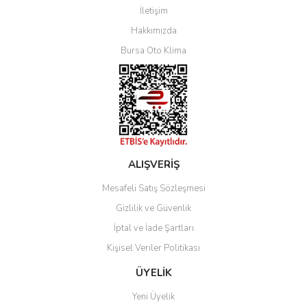
İletişim
Yorum Yaz
Hakkımızda
Bursa Oto Klima
ALIŞVERİŞ
Mesafeli Satış Sözleşmesi
Gizlilik ve Güvenlik
İptal ve İade Şartları
Kişisel Veriler Politikası
ÜYELİK
Yeni Üyelik