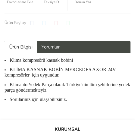
Tavsiye Et
Yorum Yaz
Ürün Paylaş :
Ürün Bilgisi
Yorumlar
Klima kompresörü kasnak bobini
KLİMA KASNAK BOBİN MERCEDES AXOR 24V
kompresörler
için uygundur.
Klimauto Yedek Parça olarak Türkiye'nin tüm şehirlerine yedek
parça göndermekteyiz.
Sorularınız için ulaşabilirsiniz.
Bu ürüne ilk yorumu siz yapın!
KURUMSAL