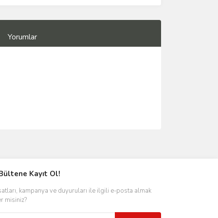
Yorumlar
Bültene Kayıt Ol!
satları, kampanya ve duyuruları ile ilgili e-posta almak
er misiniz?