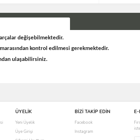
rçalar değişebilmektedir.
umarasından kontrol edilmesi gerekmektedir.
an ulaşabilirsiniz.
Bu ürüne ilk yorumu siz yapın!
ÜYELİK
BİZİ TAKİP EDİN
E-
Yorum Yaz
si
Yeni Üyelik
Facebook
Fır
ist
Üye Girişi
Instagram