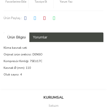
Tavsiye Et
Yorum Yaz
Ürün Paylaş :
Ürün Bilgisi
Yorumlar
Klima kasnak seti
Orijinal ürün üreticisi: DENSO
Kompresör Kimliği: 7SEU17C
Kasnak Ø (mm): 110
Oluk sayısı: 4
Bu ürüne ilk yorumu siz yapın!
KURUMSAL
İletişim