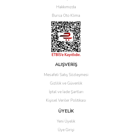
Yorum Yaz
Hakkımızda
Bursa Oto Klima
ALIŞVERİŞ
Mesafeli Satış Sözleşmesi
Gizlilik ve Güvenlik
İptal ve İade Şartları
Kişisel Veriler Politikası
ÜYELİK
Yeni Üyelik
Üye Girişi