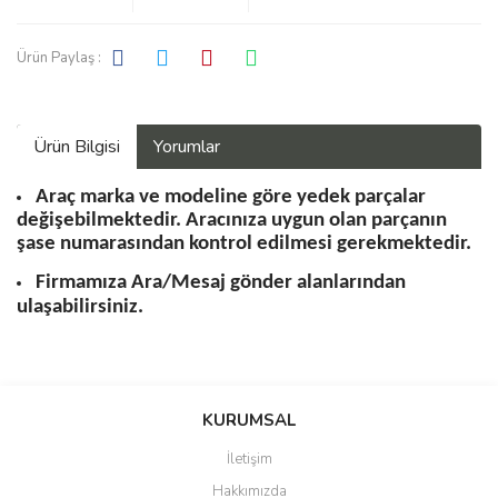
Ürün Paylaş :
Ürün Bilgisi
Yorumlar
Araç marka ve modeline göre yedek parçalar
değişebilmektedir. Aracınıza uygun olan parçanın
şase numarasından kontrol edilmesi gerekmektedir.
Firmamıza Ara/Mesaj gönder alanlarından
ulaşabilirsiniz.
Bu ürüne ilk yorumu siz yapın!
KURUMSAL
İletişim
Yorum Yaz
Hakkımızda