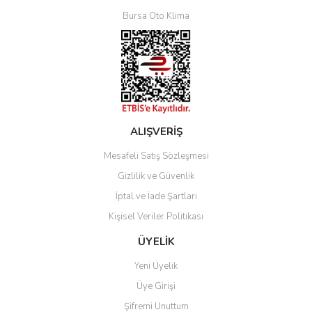
Bursa Oto Klima
ALIŞVERİŞ
Mesafeli Satış Sözleşmesi
Gizlilik ve Güvenlik
İptal ve İade Şartları
Kişisel Veriler Politikası
ÜYELİK
Yeni Üyelik
Üye Girişi
Şifremi Unuttum