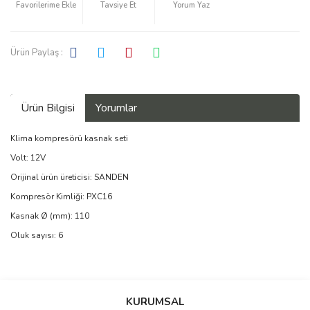
Tavsiye Et
Yorum Yaz
Ürün Paylaş :
Ürün Bilgisi
Yorumlar
Klima kompresörü kasnak seti
Volt: 12V
Orijinal ürün üreticisi: SANDEN
Kompresör Kimliği: PXC16
Kasnak Ø (mm): 110
Oluk sayısı: 6
Bu ürüne ilk yorumu siz yapın!
KURUMSAL