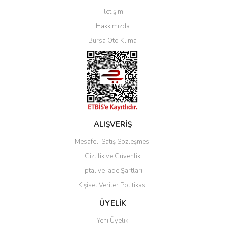
İletişim
Yorum Yaz
Hakkımızda
Bursa Oto Klima
ALIŞVERİŞ
Mesafeli Satış Sözleşmesi
Gizlilik ve Güvenlik
İptal ve İade Şartları
Kişisel Veriler Politikası
ÜYELİK
Yeni Üyelik