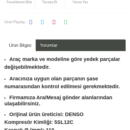
Tavsiye Et
Yorum Yaz
Ürün Paylaş :
Ürün Bilgisi
Yorumlar
Araç marka ve modeline göre yedek parçalar
değişebilmektedir.
Aracınıza uygun olan parçanın şase
numarasından kontrol edilmesi gerekmektedir.
Firmamıza Ara/Mesaj gönder alanlarından
ulaşabilirsiniz.
Orijinal ürün üreticisi: DENSO
Kompresör Kimliği: 5SL12C
Kasnak Ø (mm): 110