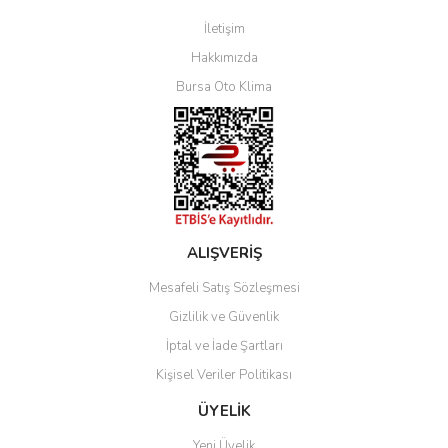
İletişim
Yorum Yaz
Hakkımızda
Bursa Oto Klima
ALIŞVERİŞ
Mesafeli Satış Sözleşmesi
Gizlilik ve Güvenlik
İptal ve İade Şartları
Kişisel Veriler Politikası
ÜYELİK
Yeni Üyelik