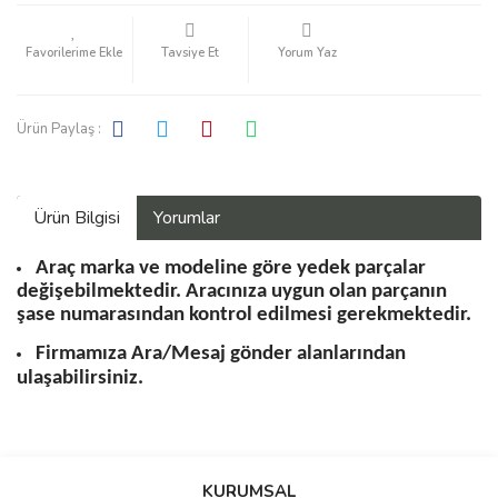
Tavsiye Et
Yorum Yaz
Ürün Paylaş :
Ürün Bilgisi
Yorumlar
Araç marka ve modeline göre yedek parçalar
değişebilmektedir. Aracınıza uygun olan parçanın
şase numarasından kontrol edilmesi gerekmektedir.
Firmamıza Ara/Mesaj gönder alanlarından
ulaşabilirsiniz.
Bu ürüne ilk yorumu siz yapın!
KURUMSAL