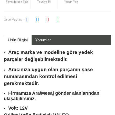
Tavsiye Et
Yorum Yaz
Ürün Paylaş :
Ürün Bilgisi
Yorumlar
Araç marka ve modeline göre yedek
parçalar değişebilmektedir.
Aracınıza uygun olan parçanın şase
numarasından kontrol edilmesi
gerekmektedir.
Firmamıza Ara/Mesaj gönder alanlarından
ulaşabilirsiniz.
Volt: 12V
Orijinal ürün üreticisi: VALEO