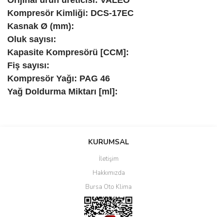
Kompresör Kimliği: DCS-17EC
Kasnak Ø (mm):
Oluk sayısı:
Kapasite Kompresörü [CCM]:
Fiş sayısı:
Kompresör Yağı: PAG 46
Yağ Doldurma Miktarı [ml]:
Bu ürüne ilk yorumu siz yapın!
KURUMSAL
İletişim
Yorum Yaz
Hakkımızda
Bursa Oto Klima