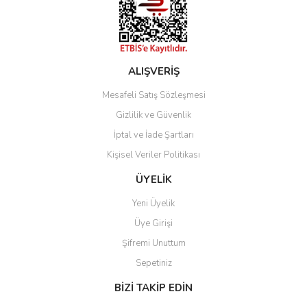
ALIŞVERİŞ
Mesafeli Satış Sözleşmesi
Gizlilik ve Güvenlik
İptal ve İade Şartları
Kişisel Veriler Politikası
ÜYELİK
Yeni Üyelik
Üye Girişi
Şifremi Unuttum
Sepetiniz
BİZİ TAKİP EDİN