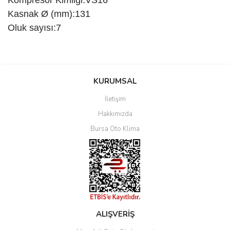
Kasnak Ø (mm):131
Oluk sayısı:7
Bu ürüne ilk yorumu siz yapın!
KURUMSAL
İletişim
Yorum Yaz
Hakkımızda
Bursa Oto Klima
ALIŞVERİŞ