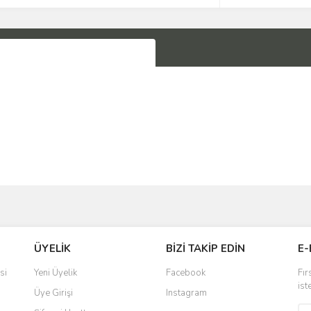
Bu ürüne ilk yorumu siz yapın!
ÜYELİK
BİZİ TAKİP EDİN
E-
Yorum Yaz
si
Yeni Üyelik
Facebook
Fır
ist
Üye Girişi
Instagram