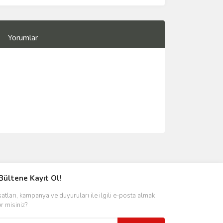
Yorumlar
Bültene Kayıt Ol!
satları, kampanya ve duyuruları ile ilgili e-posta almak
er misiniz?