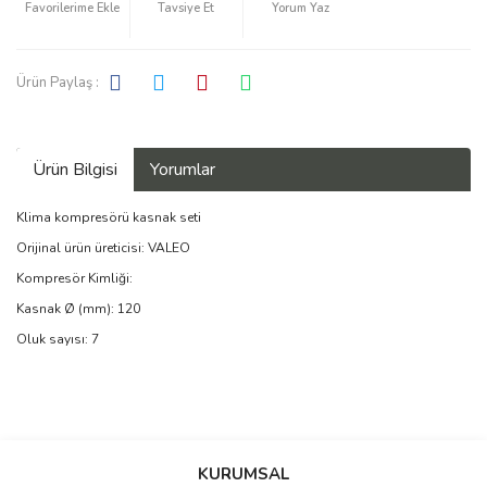
Tavsiye Et
Yorum Yaz
Ürün Paylaş :
Ürün Bilgisi
Yorumlar
Klima kompresörü kasnak seti
Orijinal ürün üreticisi: VALEO
Kompresör Kimliği:
Kasnak Ø (mm): 120
Oluk sayısı: 7
Bu ürüne ilk yorumu siz yapın!
KURUMSAL