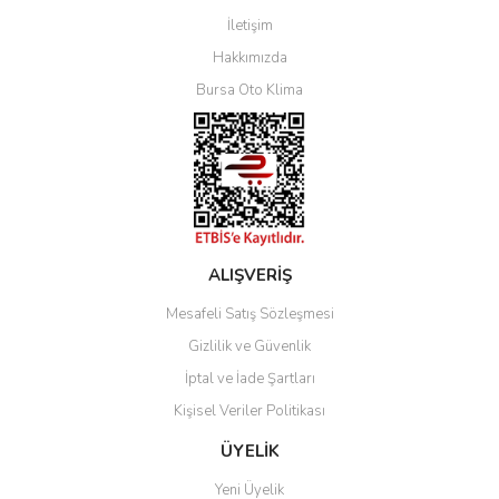
İletişim
Yorum Yaz
Hakkımızda
Bursa Oto Klima
ALIŞVERİŞ
Mesafeli Satış Sözleşmesi
Gizlilik ve Güvenlik
İptal ve İade Şartları
Kişisel Veriler Politikası
ÜYELİK
Yeni Üyelik