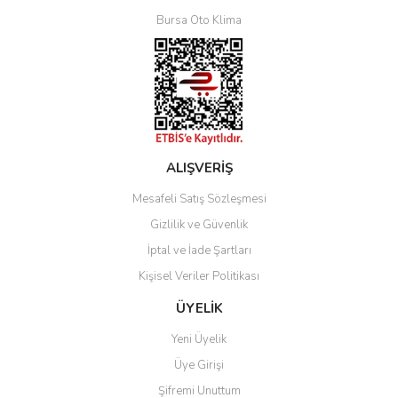
Bursa Oto Klima
ALIŞVERİŞ
Mesafeli Satış Sözleşmesi
Gizlilik ve Güvenlik
İptal ve İade Şartları
Kişisel Veriler Politikası
ÜYELİK
Yeni Üyelik
Üye Girişi
Şifremi Unuttum