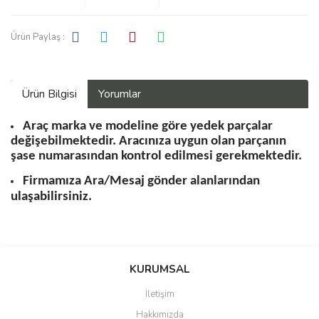
Ürün Paylaş :
Ürün Bilgisi
Yorumlar
Araç marka ve modeline göre yedek parçalar
değişebilmektedir. Aracınıza uygun olan parçanın
şase numarasından kontrol edilmesi gerekmektedir.
Firmamıza Ara/Mesaj gönder alanlarından
ulaşabilirsiniz.
Bu ürüne ilk yorumu siz yapın!
KURUMSAL
İletişim
Yorum Yaz
Hakkımızda