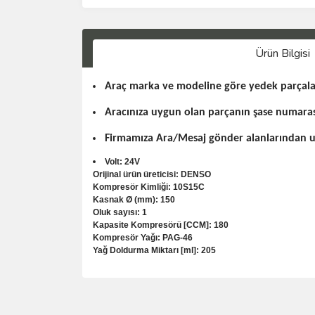
Ürün Bilgisi
Araç marka ve modeline göre yedek parçala
Aracınıza uygun olan parçanın şase numara
Firmamıza Ara/Mesaj gönder alanlarından ula
Volt: 24V
Orijinal ürün üreticisi: DENSO
Kompresör Kimliği: 10S15C
Kasnak Ø (mm): 150
Oluk sayısı: 1
Kapasite Kompresörü [CCM]: 180
Kompresör Yağı: PAG-46
Yağ Doldurma Miktarı [ml]: 205