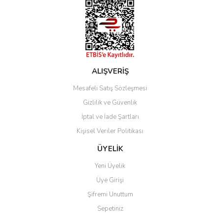
ALIŞVERİŞ
Mesafeli Satış Sözleşmesi
Gizlilik ve Güvenlik
İptal ve İade Şartları
Kişisel Veriler Politikası
ÜYELİK
Yeni Üyelik
Üye Girişi
Şifremi Unuttum
Sepetiniz