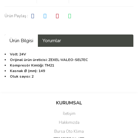
Ürün Paylaş :
Ürün Bilgisi
Yorumlar
Volt: 24V
Orijinal ürün üreticisi: ZEXEL-VALEO-SELTEC
Kompresör Kimliği: TM21
Kasnak Ø (mm): 149
Oluk sayısı: 2
Bu ürüne ilk yorumu siz yapın!
KURUMSAL
İletişim
Yorum Yaz
Hakkımızda
Bursa Oto Klima