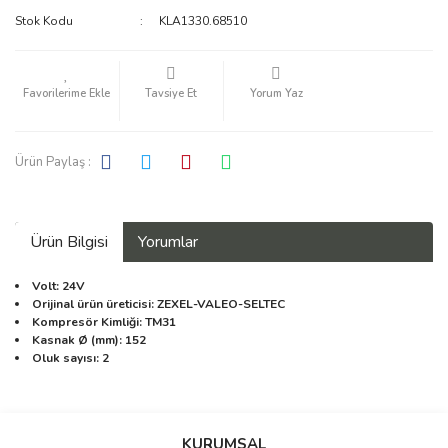
Stok Kodu
KLA1330.68510
KALORİFER RADYATÖRÜ
KAMPANYA ÜRÜNLERİ
Tavsiye Et
Yorum Yaz
KLİMA DÜĞME A/C
RULMAN
Ürün Paylaş :
SOKET
Ürün Bilgisi
Yorumlar
Volt: 24V
Orijinal ürün üreticisi: ZEXEL-VALEO-SELTEC
Kompresör Kimliği: TM31
Kasnak Ø (mm): 152
Oluk sayısı: 2
Bu ürüne ilk yorumu siz yapın!
KURUMSAL