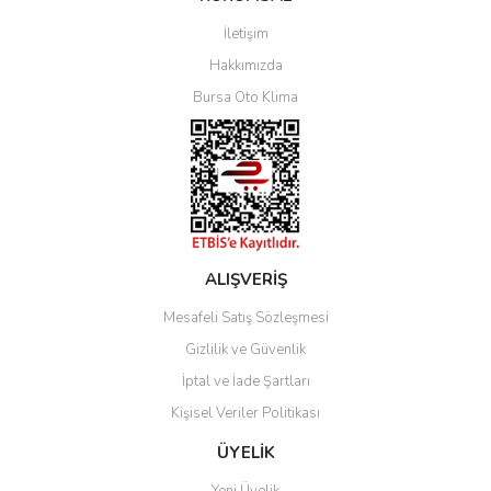
İletişim
Yorum Yaz
Hakkımızda
Bursa Oto Klima
ALIŞVERİŞ
Mesafeli Satış Sözleşmesi
Gizlilik ve Güvenlik
İptal ve İade Şartları
Kişisel Veriler Politikası
ÜYELİK