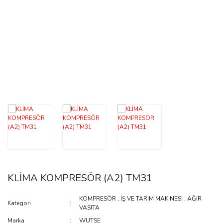
FAN
REKOR-KAPSÜL
İĞNE-ORİNG-KEÇE
PLATE
KLANÇ
BOBİN
ARKA ÖN KAPAK
BRAKET-GERGİ
KLİMA KOMPRESÖR (A2) TM31
DÖNÜŞTÜRÜCÜ
ELEKTRİK
KOMPRESÖR
,
İŞ VE TARIM MAKİNESİ
,
AĞIR
Kategori
VASITA
KALORİFER MUSLUĞU
Marka
WUTSE