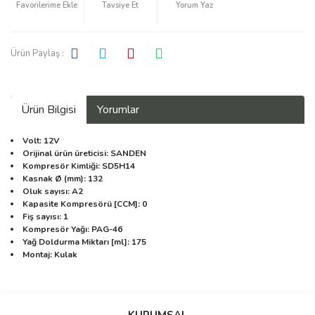
Tavsiye Et
Yorum Yaz
Ürün Paylaş :
Ürün Bilgisi
Yorumlar
Volt: 12V
Orijinal ürün üreticisi: SANDEN
Kompresör Kimliği: SD5H14
Kasnak Ø (mm): 132
Oluk sayısı: A2
Kapasite Kompresörü [CCM]: 0
Fiş sayısı: 1
Kompresör Yağı: PAG-46
Yağ Doldurma Miktarı [ml]: 175
Montaj: Kulak
Bu ürüne ilk yorumu siz yapın!