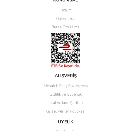
KURUMSAL
İletişim
Yorum Yaz
Hakkımızda
Bursa Oto Klima
ALIŞVERİŞ
Mesafeli Satış Sözleşmesi
Gizlilik ve Güvenlik
İptal ve İade Şartları
Kişisel Veriler Politikası
ÜYELİK