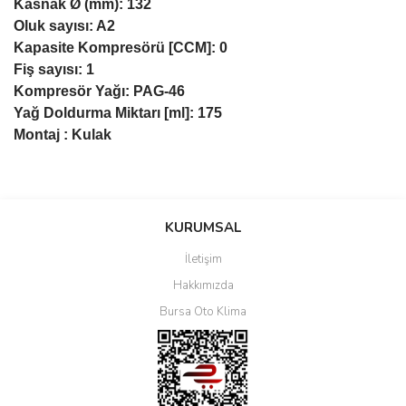
Kasnak Ø (mm): 132
Oluk sayısı: A2
Kapasite Kompresörü [CCM]: 0
Fiş sayısı: 1
Kompresör Yağı: PAG-46
Yağ Doldurma Miktarı [ml]: 175
Montaj : Kulak
Bu ürüne ilk yorumu siz yapın!
KURUMSAL
İletişim
Yorum Yaz
Hakkımızda
Bursa Oto Klima