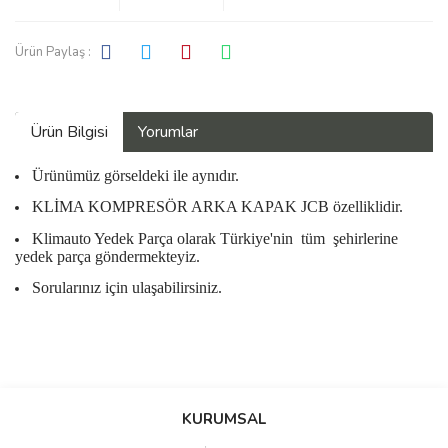
Ürün Paylaş :
Ürün Bilgisi
Yorumlar
Ürünümüz görseldeki ile aynıdır.
KLİMA KOMPRESÖR ARKA KAPAK JCB özelliklidir.
Klimauto Yedek Parça olarak Türkiye'nin
tüm
şehirlerine
yedek parça göndermekteyiz.
Sorularınız için ulaşabilirsiniz.
Bu ürüne ilk yorumu siz yapın!
KURUMSAL