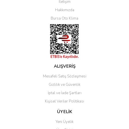
İletişim
Yorum Yaz
Hakkımızda
Bursa Oto Klima
ALIŞVERİŞ
Mesafeli Satış Sözleşmesi
Gizlilik ve Güvenlik
İptal ve İade Şartları
Kişisel Veriler Politikası
ÜYELİK
Yeni Üyelik