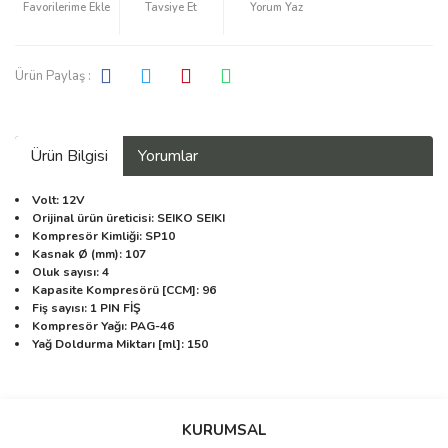
Tavsiye Et
Yorum Yaz
Ürün Paylaş :
Ürün Bilgisi
Yorumlar
Volt: 12V
Orijinal ürün üreticisi: SEIKO SEIKI
Kompresör Kimliği: SP10
Kasnak Ø (mm): 107
Oluk sayısı: 4
Kapasite Kompresörü [CCM]: 96
Fiş sayısı: 1 PIN FİŞ
Kompresör Yağı: PAG-46
Yağ Doldurma Miktarı [ml]: 150
Bu ürüne ilk yorumu siz yapın!
KURUMSAL