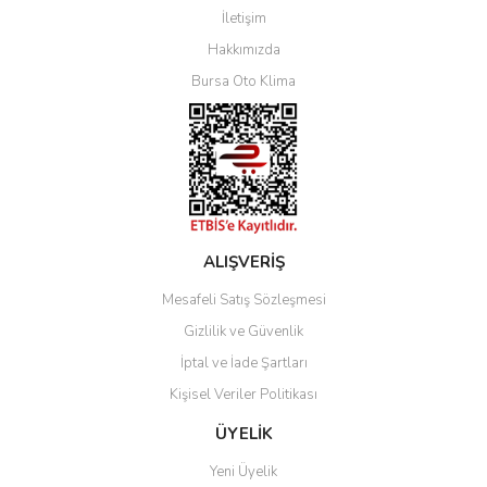
İletişim
Yorum Yaz
Hakkımızda
Bursa Oto Klima
ALIŞVERİŞ
Mesafeli Satış Sözleşmesi
Gizlilik ve Güvenlik
İptal ve İade Şartları
Kişisel Veriler Politikası
ÜYELİK
Yeni Üyelik