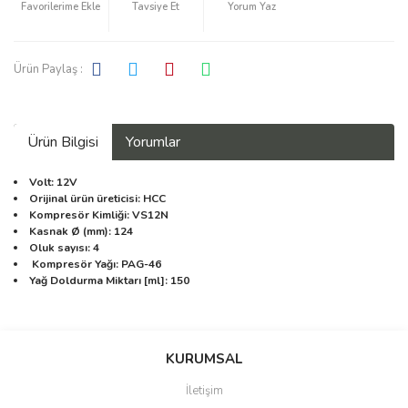
Tavsiye Et
Yorum Yaz
Ürün Paylaş :
Ürün Bilgisi
Yorumlar
Volt: 12V
Orijinal ürün üreticisi: HCC
Kompresör Kimliği: VS12N
Kasnak Ø (mm): 124
Oluk sayısı: 4
Kompresör Yağı: PAG-46
Yağ Doldurma Miktarı [ml]: 150
Bu ürüne ilk yorumu siz yapın!
KURUMSAL
İletişim