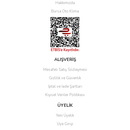
Yorum Yaz
Hakkımızda
Bursa Oto Klima
ALIŞVERİŞ
Mesafeli Satış Sözleşmesi
Gizlilik ve Güvenlik
İptal ve İade Şartları
Kişisel Veriler Politikası
ÜYELİK
Yeni Üyelik
Üye Girişi