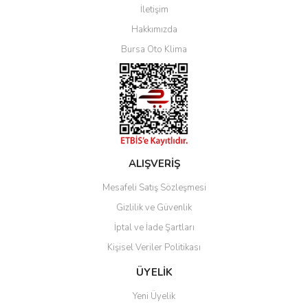
İletişim
Yorum Yaz
Hakkımızda
Bursa Oto Klima
ALIŞVERİŞ
Mesafeli Satış Sözleşmesi
Gizlilik ve Güvenlik
İptal ve İade Şartları
Kişisel Veriler Politikası
ÜYELİK
Yeni Üyelik