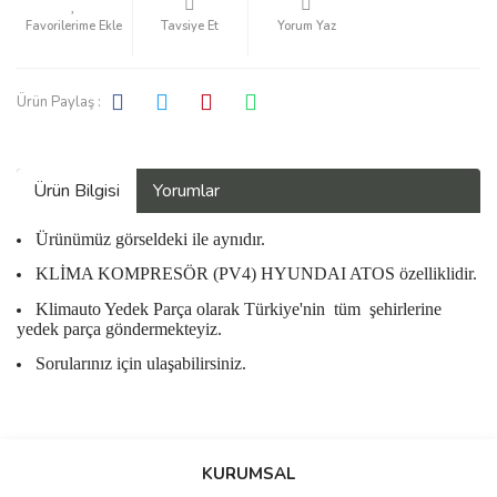
Tavsiye Et
Yorum Yaz
Ürün Paylaş :
Ürün Bilgisi
Yorumlar
Ürünümüz görseldeki ile aynıdır.
KLİMA KOMPRESÖR (PV4) HYUNDAI ATOS özelliklidir.
Klimauto Yedek Parça olarak Türkiye'nin
tüm
şehirlerine
yedek parça göndermekteyiz.
Sorularınız için ulaşabilirsiniz.
Bu ürüne ilk yorumu siz yapın!
KURUMSAL