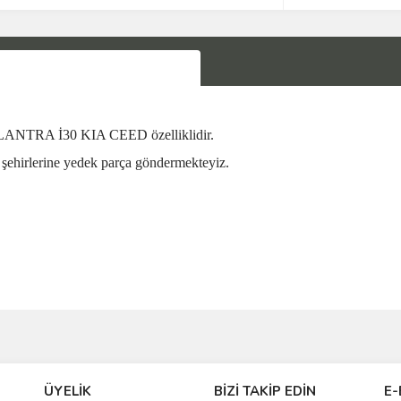
RA İ30 KIA CEED özelliklidir.
şehirlerine yedek parça göndermekteyiz.
Bu ürüne ilk yorumu siz yapın!
ÜYELİK
BİZİ TAKİP EDİN
E-