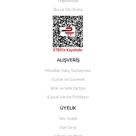
Hakkımızda
Bursa Oto Klima
ALIŞVERİŞ
Mesafeli Satış Sözleşmesi
Gizlilik ve Güvenlik
İptal ve İade Şartları
Kişisel Veriler Politikası
ÜYELİK
Yeni Üyelik
Üye Girişi