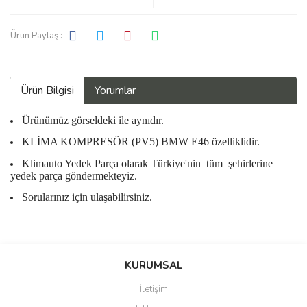
Ürün Paylaş :
Ürün Bilgisi
Yorumlar
Ürünümüz görseldeki ile aynıdır.
KLİMA KOMPRESÖR (PV5) BMW E46 özelliklidir.
Klimauto Yedek Parça olarak Türkiye'nin
tüm
şehirlerine
yedek parça göndermekteyiz.
Sorularınız için ulaşabilirsiniz.
Bu ürüne ilk yorumu siz yapın!
KURUMSAL
İletişim
Yorum Yaz