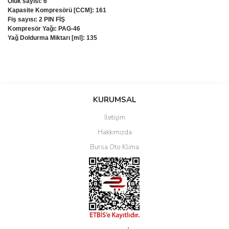
Oluk sayısı: 6
Kapasite Kompresörü [CCM]: 161
Fiş sayısı: 2 PIN FİŞ
Kompresör Yağı: PAG-46
Yağ Doldurma Miktarı [ml]: 135
Bu ürüne ilk yorumu siz yapın!
KURUMSAL
İletişim
Yorum Yaz
Hakkımızda
Bursa Oto Klima