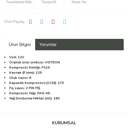
Tavsiye Et
Yorum Yaz
Ürün Paylaş :
Ürün Bilgisi
Yorumlar
Volt: 12V
Orijinal ürün üreticisi: VISTEON
Kompresör Kimliği: FS10
Kasnak Ø (mm): 129
Oluk sayısı: 6
Kapasite Kompresörü [CCM]: 170
Fiş sayısı: 2 PIN FİŞ
Kompresör Yağı: PAG-46
Yağ Doldurma Miktarı [ml]: 160
Bu ürüne ilk yorumu siz yapın!
KURUMSAL