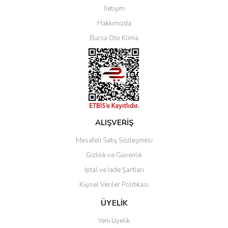
İletişim
Yorum Yaz
Hakkımızda
Bursa Oto Klima
ALIŞVERİŞ
Mesafeli Satış Sözleşmesi
Gizlilik ve Güvenlik
İptal ve İade Şartları
Kişisel Veriler Politikası
ÜYELİK
Yeni Üyelik