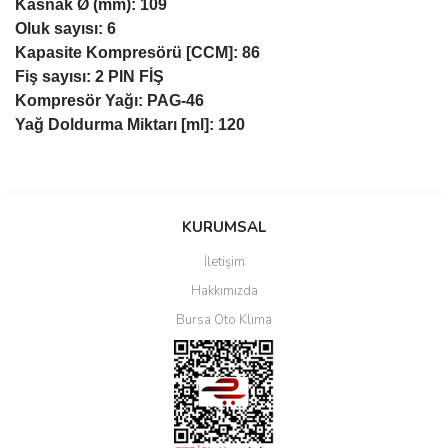
Kasnak Ø (mm): 109
Oluk sayısı: 6
Kapasite Kompresörü [CCM]: 86
Fiş sayısı: 2 PIN FİŞ
Kompresör Yağı: PAG-46
Yağ Doldurma Miktarı [ml]: 120
Bu ürüne ilk yorumu siz yapın!
KURUMSAL
İletişim
Yorum Yaz
Hakkımızda
Bursa Oto Klima