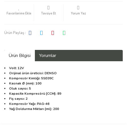
Tavsiye Et
Yorum Yaz
Ürün Paylaş :
Ürün Bilgisi
Yorumlar
Volt: 12V
Orijinal ürün üreticisi: DENSO
Kompresör Kimliği: 5SE09C
Kasnak Ø (mm): 100
Oluk sayısı: 5
Kapasite Kompresörü [CCM]: 89
Fiş sayısı: 2
Kompresör Yağı: PAG-46
Yağ Doldurma Miktarı [ml]: 200