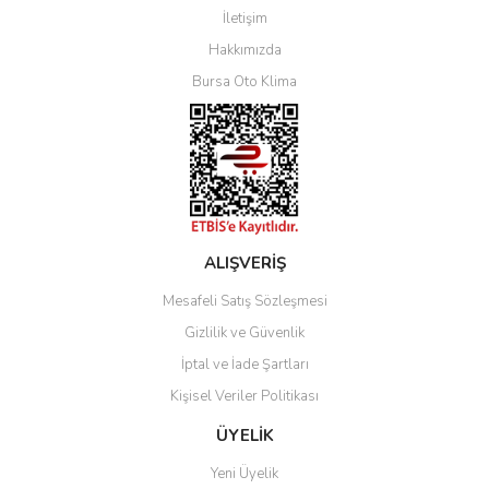
İletişim
Yorum Yaz
Hakkımızda
Bursa Oto Klima
ALIŞVERİŞ
Mesafeli Satış Sözleşmesi
Gizlilik ve Güvenlik
İptal ve İade Şartları
Kişisel Veriler Politikası
ÜYELİK
Yeni Üyelik