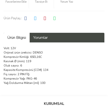
Tavsiye Et
Yorum Yaz
Ürün Paylaş :
Ürün Bilgisi
Yorumlar
Volt: 12V
Orijinal ürün üreticisi: DENSO
Kompresör Kimliği: 6SEL16C
Kasnak Ø (mm): 119
Oluk sayısı: 6
Kapasite Kompresörü [CCM]: 134
Fiş sayısı: 2 PIN FİŞ
Kompresör Yağı: PAG-46
Yağ Doldurma Miktarı [ml]: 100
Bu ürüne ilk yorumu siz yapın!
KURUMSAL