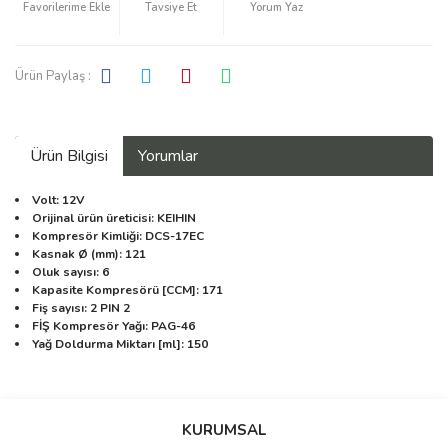
Tavsiye Et
Yorum Yaz
Ürün Paylaş :
Ürün Bilgisi
Yorumlar
Volt: 12V
Orijinal ürün üreticisi: KEIHIN
Kompresör Kimliği: DCS-17EC
Kasnak Ø (mm): 121
Oluk sayısı: 6
Kapasite Kompresörü [CCM]: 171
Fiş sayısı: 2 PIN 2
FİŞ Kompresör Yağı: PAG-46
Yağ Doldurma Miktarı [ml]: 150
Bu ürüne ilk yorumu siz yapın!
KURUMSAL