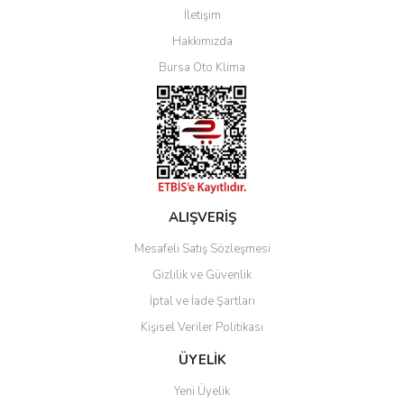
İletişim
Yorum Yaz
Hakkımızda
Bursa Oto Klima
ALIŞVERİŞ
Mesafeli Satış Sözleşmesi
Gizlilik ve Güvenlik
İptal ve İade Şartları
Kişisel Veriler Politikası
ÜYELİK
Yeni Üyelik