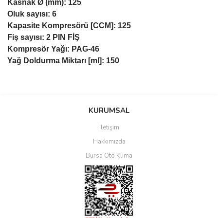
Kasnak Ø (mm): 125
Oluk sayısı: 6
Kapasite Kompresörü [CCM]: 125
Fiş sayısı: 2 PIN FİŞ
Kompresör Yağı: PAG-46
Yağ Doldurma Miktarı [ml]: 150
Bu ürüne ilk yorumu siz yapın!
KURUMSAL
İletişim
Yorum Yaz
Hakkımızda
Bursa Oto Klima