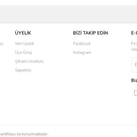
Bu ürüne ilk yorumu siz yapın!
ÜYELİK
BİZİ TAKİP EDİN
E-
Yorum Yaz
si
Yeni Üyelik
Facebook
Fır
ist
Üye Girişi
Instagram
Şifremi Unuttum
Sepetiniz
Bi
sertifikası ile korunmaktadır.