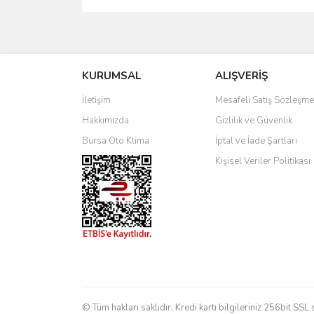
KURUMSAL
ALIŞVERİŞ
İletişim
Mesafeli Satış Sözleşme
Hakkımızda
Gizlilik ve Güvenlik
Bursa Oto Klima
İptal ve İade Şartları
Kişisel Veriler Politikası
© Tüm hakları saklıdır. Kredi kartı bilgileriniz 256bit SSL 