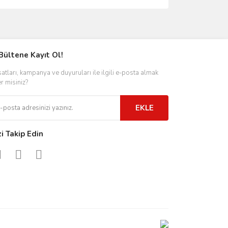
Bültene Kayıt Ol!
satları, kampanya ve duyuruları ile ilgili e-posta almak
er misiniz?
EKLE
zi Takip Edin