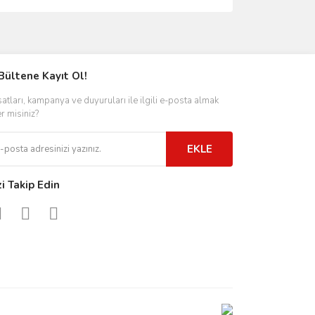
Bültene Kayıt Ol!
satları, kampanya ve duyuruları ile ilgili e-posta almak
er misiniz?
EKLE
zi Takip Edin