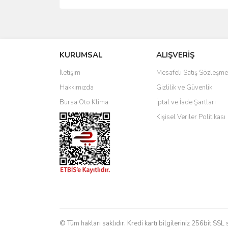
KURUMSAL
ALIŞVERİŞ
İletişim
Mesafeli Satış Sözleşme
Hakkımızda
Gizlilik ve Güvenlik
Bursa Oto Klima
İptal ve İade Şartları
Kişisel Veriler Politikası
© Tüm hakları saklıdır. Kredi kartı bilgileriniz 256bit SSL 