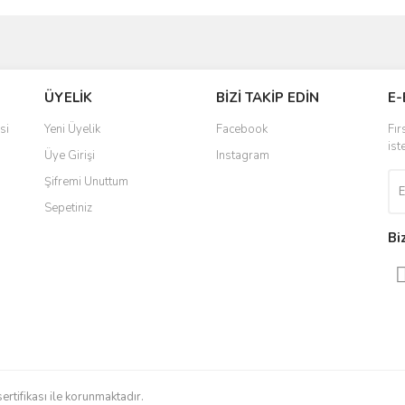
Bu ürüne ilk yorumu siz yapın!
ÜYELİK
BİZİ TAKİP EDİN
E-
Yorum Yaz
si
Yeni Üyelik
Facebook
Fır
ist
Üye Girişi
Instagram
Şifremi Unuttum
Sepetiniz
Bi
sertifikası ile korunmaktadır.