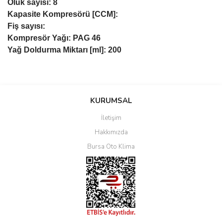
Oluk sayısı: 8
Kapasite Kompresörü [CCM]:
Fiş sayısı:
Kompresör Yağı: PAG 46
Yağ Doldurma Miktarı [ml]: 200
Bu ürüne ilk yorumu siz yapın!
KURUMSAL
İletişim
Yorum Yaz
Hakkımızda
Bursa Oto Klima