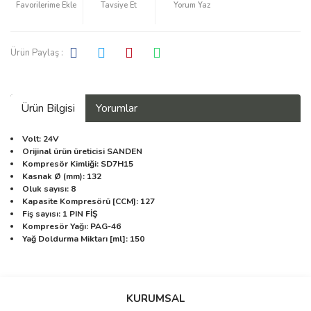
Tavsiye Et
Yorum Yaz
Ürün Paylaş :
Ürün Bilgisi
Yorumlar
Volt: 24V
Orijinal ürün üreticisi SANDEN
Kompresör Kimliği: SD7H15
Kasnak Ø (mm): 132
Oluk sayısı: 8
Kapasite Kompresörü [CCM]: 127
Fiş sayısı: 1 PIN FİŞ
Kompresör Yağı: PAG-46
Yağ Doldurma Miktarı [ml]: 150
Bu ürüne ilk yorumu siz yapın!
KURUMSAL