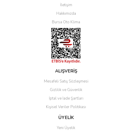
İletişim
Yorum Yaz
Hakkımızda
Bursa Oto Klima
ALIŞVERİŞ
Mesafeli Satış Sözleşmesi
Gizlilik ve Güvenlik
İptal ve İade Şartları
Kişisel Veriler Politikası
ÜYELİK
Yeni Üyelik