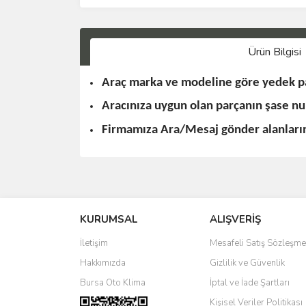
Ürün Bilgisi
Araç marka ve modeline göre yedek pa
Aracınıza uygun olan parçanın şase n
Firmamıza Ara/Mesaj gönder alanlarınd
KURUMSAL
ALIŞVERİŞ
İletişim
Mesafeli Satış Sözleşme
Hakkımızda
Gizlilik ve Güvenlik
Bursa Oto Klima
İptal ve İade Şartları
Kişisel Veriler Politikası