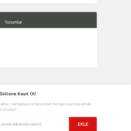
Yorumlar
Bültene Kayıt Ol!
satları, kampanya ve duyuruları ile ilgili e-posta almak
er misiniz?
EKLE