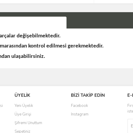
rçalar değişebilmektedir.
umarasından kontrol edilmesi gerekmektedir.
an ulaşabilirsiniz.
Bu ürüne ilk yorumu siz yapın!
ÜYELİK
BİZİ TAKİP EDİN
E-
Yorum Yaz
si
Yeni Üyelik
Facebook
Fır
ist
Üye Girişi
Instagram
Şifremi Unuttum
Sepetiniz