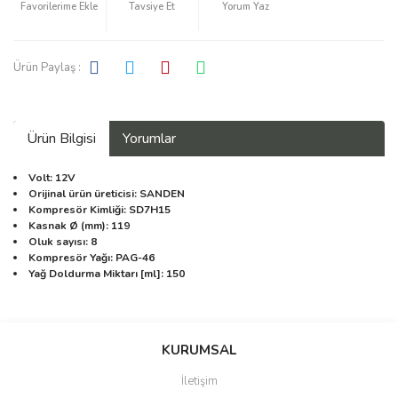
Tavsiye Et
Yorum Yaz
Ürün Paylaş :
Ürün Bilgisi
Yorumlar
Volt: 12V
Orijinal ürün üreticisi: SANDEN
Kompresör Kimliği: SD7H15
Kasnak Ø (mm): 119
Oluk sayısı: 8
Kompresör Yağı: PAG-46
Yağ Doldurma Miktarı [ml]: 150
Bu ürüne ilk yorumu siz yapın!
KURUMSAL
İletişim