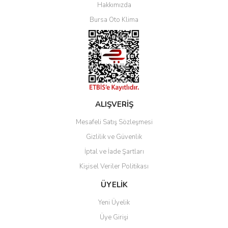
Yorum Yaz
Hakkımızda
Bursa Oto Klima
ALIŞVERİŞ
Mesafeli Satış Sözleşmesi
Gizlilik ve Güvenlik
İptal ve İade Şartları
Kişisel Veriler Politikası
ÜYELİK
Yeni Üyelik
Üye Girişi