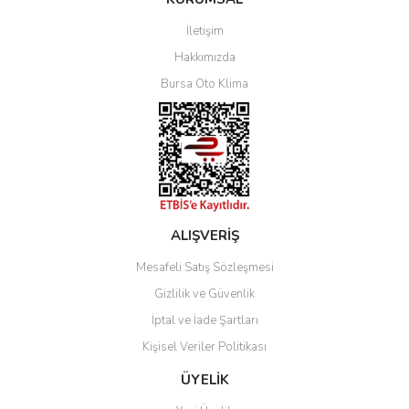
İletişim
Yorum Yaz
Hakkımızda
Bursa Oto Klima
ALIŞVERİŞ
Mesafeli Satış Sözleşmesi
Gizlilik ve Güvenlik
İptal ve İade Şartları
Kişisel Veriler Politikası
ÜYELİK