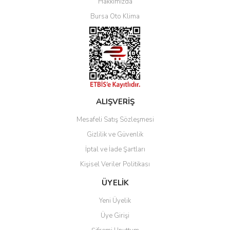
Hakkımızda
Bursa Oto Klima
ALIŞVERİŞ
Mesafeli Satış Sözleşmesi
Gizlilik ve Güvenlik
İptal ve İade Şartları
Kişisel Veriler Politikası
ÜYELİK
Yeni Üyelik
Üye Girişi