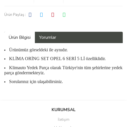
Ürün Paylaş :
Ürün Bilgisi
Yorumlar
Ürünümüz görseldeki ile aynıdır.
KLİMA ORİNG SET OPEL 6 SERİ 5 Lİ özelliklidir.
Klimauto Yedek Parça olarak Türkiye'nin tüm şehirlerine yedek
parça göndermekteyiz.
Sorularınız için ulaşabilirsiniz.
Bu ürüne ilk yorumu siz yapın!
KURUMSAL
İletişim
Yorum Yaz