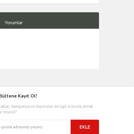
Yorumlar
Bültene Kayıt Ol!
satları, kampanya ve duyuruları ile ilgili e-posta almak
er misiniz?
EKLE