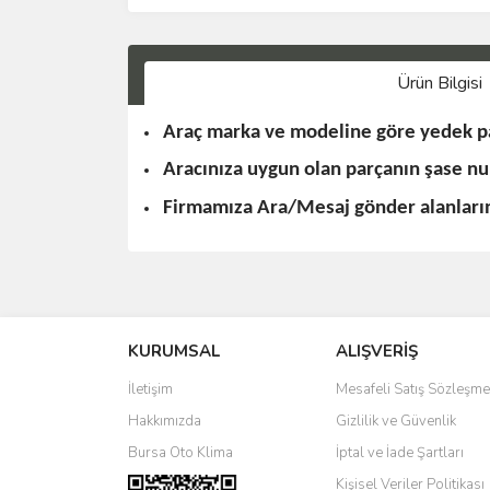
Ürün Bilgisi
Araç marka ve modeline göre yedek pa
Aracınıza uygun olan parçanın şase n
Firmamıza Ara/Mesaj gönder alanlarınd
KURUMSAL
ALIŞVERİŞ
İletişim
Mesafeli Satış Sözleşme
Hakkımızda
Gizlilik ve Güvenlik
Bursa Oto Klima
İptal ve İade Şartları
Kişisel Veriler Politikası