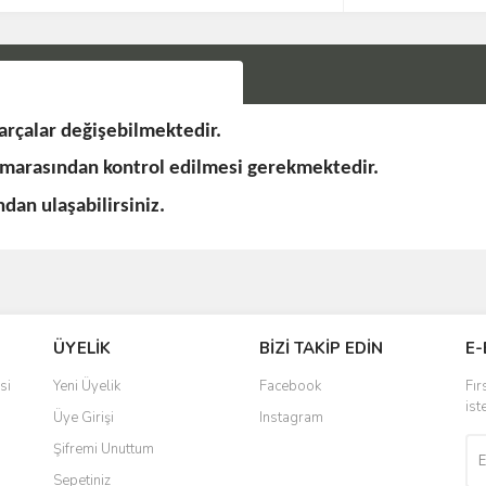
rçalar değişebilmektedir.
umarasından kontrol edilmesi gerekmektedir.
an ulaşabilirsiniz.
Bu ürüne ilk yorumu siz yapın!
ÜYELİK
BİZİ TAKİP EDİN
E-
Yorum Yaz
si
Yeni Üyelik
Facebook
Fır
ist
Üye Girişi
Instagram
Şifremi Unuttum
Sepetiniz