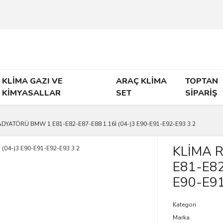
KLİMA GAZI VE
ARAÇ KLİMA
TOPTAN
KİMYASALLAR
SET
SİPARİŞ
DYATÖRÜ BMW 1 E81-E82-E87-E88 1.16İ (04-)3 E90-E91-E92-E93 3.2
KLİMA 
E81-E82
E90-E91
Kategori
Marka