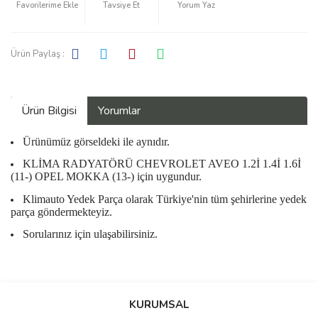
Tavsiye Et
Yorum Yaz
Ürün Paylaş :
Ürün Bilgisi
Yorumlar
Ürünümüz görseldeki ile aynıdır.
KLİMA RADYATÖRÜ CHEVROLET AVEO 1.2İ 1.4İ 1.6İ
(11-) OPEL MOKKA (13-) için uygundur.
Klimauto Yedek Parça olarak Türkiye'nin tüm şehirlerine yedek
parça göndermekteyiz.
Sorularınız için ulaşabilirsiniz.
Bu ürüne ilk yorumu siz yapın!
KURUMSAL