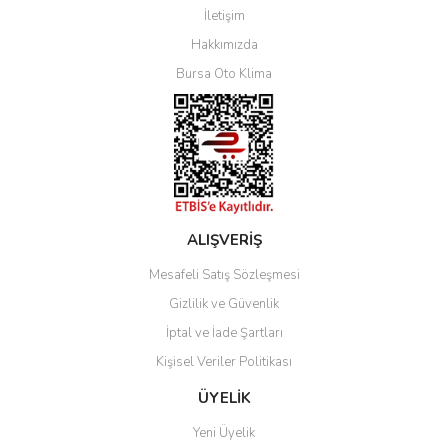
İletişim
Yorum Yaz
Hakkımızda
Bursa Oto Klima
ALIŞVERİŞ
Mesafeli Satış Sözleşmesi
Gizlilik ve Güvenlik
İptal ve İade Şartları
Kişisel Veriler Politikası
ÜYELİK
Yeni Üyelik