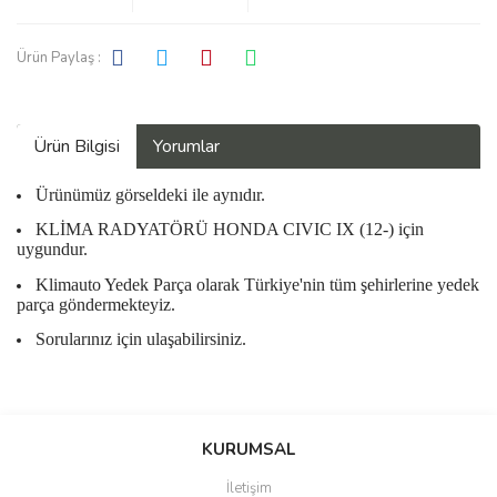
Ürün Paylaş :
Ürün Bilgisi
Yorumlar
Ürünümüz görseldeki ile aynıdır.
KLİMA RADYATÖRÜ HONDA CIVIC IX (12-) için
uygundur.
Klimauto Yedek Parça olarak Türkiye'nin tüm şehirlerine yedek
parça göndermekteyiz.
Sorularınız için ulaşabilirsiniz.
Bu ürüne ilk yorumu siz yapın!
KURUMSAL
İletişim