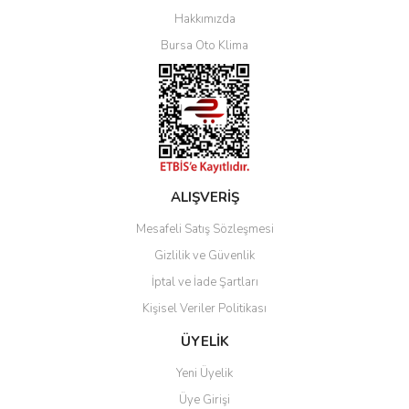
Yorum Yaz
Hakkımızda
Bursa Oto Klima
ALIŞVERİŞ
Mesafeli Satış Sözleşmesi
Gizlilik ve Güvenlik
İptal ve İade Şartları
Kişisel Veriler Politikası
ÜYELİK
Yeni Üyelik
Üye Girişi